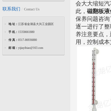
会大大缩短汽
联系我们
/
Contact Us
此，
磁翻板液
保养问题咨询
地 址：
江苏省金湖县大兴工业园区
逐一进行了整
手 机：
15358661880
养注意要点，
传 真：
0517-86936880
用，控制成本
邮 箱：
yijiayibiao@163.com